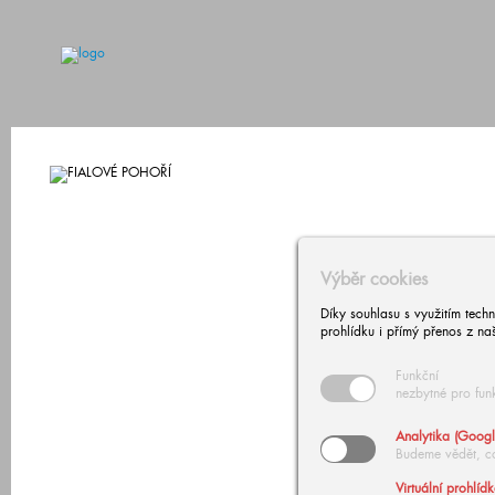
Výběr cookies
Díky souhlasu s využitím tech
prohlídku i přímý přenos z na
Funkční
nezbytné pro fun
Analytika (Googl
Budeme vědět, c
Virtuální prohlíd