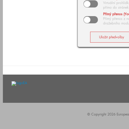
Virtuální prohlí
přímo do stránek
Přímý přenos (Yo
Přímý přenos z n
dražebního modu
© Copyright 2026 European A