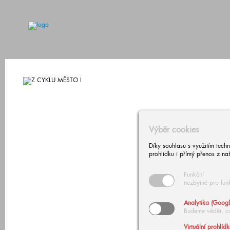
Výběr cookies
Díky souhlasu s využitím tech
prohlídku i přímý přenos z na
Funkční
nezbytné pro fun
Analytika (Googl
Budeme vědět, c
Virtuální prohlíd