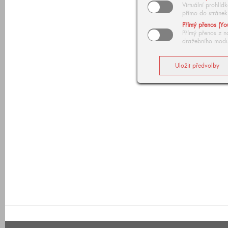
Virtuální prohlí
přímo do stránek
Přímý přenos (Yo
Přímý přenos z n
dražebního modu